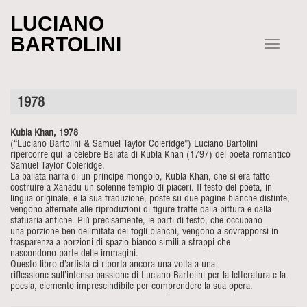
LUCIANO
BARTOLINI
Toggle
navigatio
1978
Kubla Khan, 1978
(“Luciano Bartolini &
Samuel Taylor Coleridge”)
Luciano Bartolini
ripercorre qui la celebre
Ballata di Kubla Khan (1797) del poeta
romantico
Samuel Taylor Coleridge.
La ballata narra di un principe mongolo, Kubla
Khan, che si era fatto
costruire a Xanadu un
solenne tempio di piaceri. Il testo del poeta,
in
lingua originale, e la sua traduzione, poste
su due pagine bianche distinte,
vengono alternate
alle riproduzioni di figure tratte dalla
pittura e dalla
statuaria antiche. Più precisamente,
le parti di testo, che occupano
una
porzione ben delimitata dei fogli bianchi,
vengono a sovrapporsi in
trasparenza a porzioni
di spazio bianco simili a strappi che
nascondono
parte delle immagini.
Questo libro
d’artista ci riporta ancora una volta a una
riflessione
sull’intensa passione di Luciano Bartolini
per la letteratura e la
poesia, elemento
imprescindibile per comprendere la sua opera.